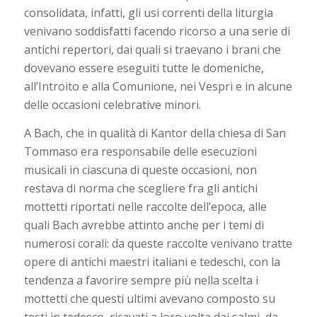
consolidata, infatti, gli usi correnti della liturgia
venivano soddisfatti facendo ricorso a una serie di
antichi repertori, dai quali si traevano i brani che
dovevano essere eseguiti tutte le domeniche,
all’Introito e alla Comunione, nei Vespri e in alcune
delle occasioni celebrative minori.
A Bach, che in qualità di Kantor della chiesa di San
Tommaso era responsabile delle esecuzioni
musicali in ciascuna di queste occasioni, non
restava di norma che scegliere fra gli antichi
mottetti riportati nelle raccolte dell’epoca, alle
quali Bach avrebbe attinto anche per i temi di
numerosi corali: da queste raccolte venivano tratte
opere di antichi maestri italiani e tedeschi, con la
tendenza a favorire sempre più nella scelta i
mottetti che questi ultimi avevano composto su
testi in tedesco, ricavati a loro volta dai salmi, da