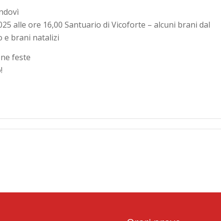
ndovì
25 alle ore 16,00 Santuario di Vicoforte – alcuni brani dal
 e brani natalizi
one feste
!